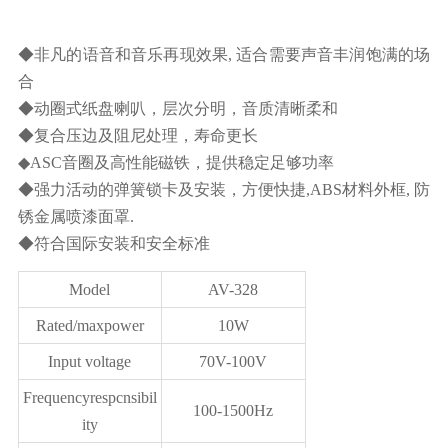
◆非凡的语音和音乐再现效果, 适合需要声音丰润饱满的场
合
◆动圈式纸盘喇叭，层次分明，音质清晰柔和
◆复合压边及阻尼处理，寿命更长
◆ASC音圈及高性能磁铁，提供稳定足够功率
◆强力活动的弹簧锁卡及安装，方便快捷,ABS材料外框, 防
锈金属喷漆面罩.
◆符合国际安装和安全标准
Model
AV-328
Rated/maxpower
10W
Input voltage
70V-100V
Frequencyrespcnsibil
100-1500Hz
ity