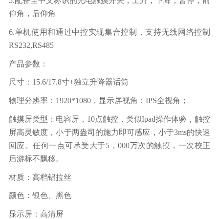
5.配备全中文标识的光电触摸开关，上升，下降，暂停，前
仰角，后仰角
6.单机使用和通过中控实现集合控制，支持无线网络控制
RS232,RS485
产品参数：
尺寸：15.6/17.8寸+独立升降器话筒
物理分辨率：1920*1080，显示屏视角：IPS全视角；
触摸屏类型：电容屏，10点触控，类似Ipad操作体验，触控
屏高灵敏度，小于两盎司的施力即可感应，小于3ms的快速
回应。任何一点可承受大于5，000万次的触摸，一次校正
后游标不飘移。
材质：高档铝拉丝
颜色：银色、黑色
显示屏：高清屏